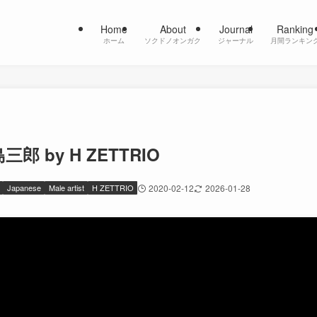
Home
About
Journal
Ranking
ホーム
ソクドノオンガク
ジャーナル
月間ランキン
島三郎 by H ZETTRIO
Japanese
Male artist
H ZETTRIO
2020-02-12
2026-01-28