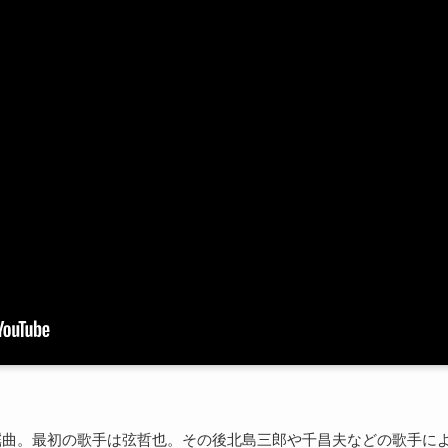
歌謡曲。最初の歌手は弦哲也。その後北島三郎や千昌夫などの歌手に