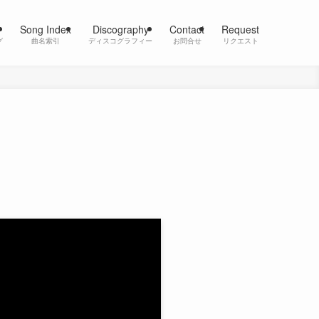
Song Index
Discography
Contact
Request
グ
曲名索引
ディスコグラフィー
お問合せ
リクエスト