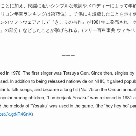
たことに加え、民謡に近いシンプルな歌詞やメロディーによって年
のオリコン年間ランキングは第75位）。子供にも浸透したことを示す
ンのソフトウェアとして『きこりの与作』が1981年に発売され、
」の部分）などしたことが挙げられる。(フリー百科事典 ウィキペ
ーーー
d in 1978. The first singer was Tetsuya Gen. Since then, singles by
d. In addition to being released nationwide on NHK, it gained popul
ilar to folk songs, and became a long hit (No. 75 on the Oricon annual
opular among children, ”Lumberjack Yosaku” was released in 1981 a
he melody of ”Yosaku” was used in the game. (the “hey hey ho” part
tps://x.gd/R4SnX
)