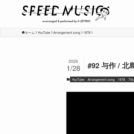
ホーム
YouTube
Arrangement song
1978
2026
#92 与作 / 北
1/28
YouTube
Arrangement song
1978
70s