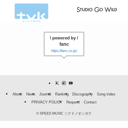
\ powered by /
fanc
https://fanc.co.jp/
About
News
Journal
Ranking
Discography
Song index
PRIVACY POLICY
Request
Contact
©
SPEED MUSIC ソクドノオンガク