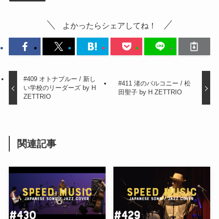
よかったらシェアしてね！
#409 オトナブルー / 新し
#411 渚のバルコニー / 松
い学校のリーダーズ by H
田聖子 by H ZETTRIO
ZETTRIO
関連記事