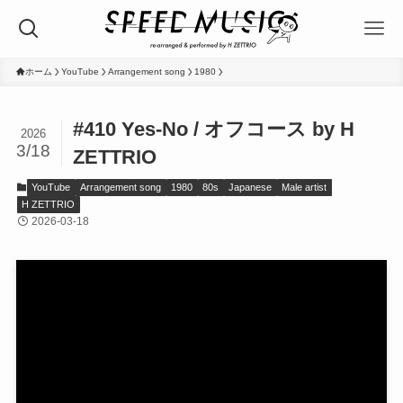
ホーム
YouTube
Arrangement song
1980
#410 Yes-No / オフコース by H
2026
3/18
ZETTRIO
YouTube
Arrangement song
1980
80s
Japanese
Male artist
H ZETTRIO
2026-03-18