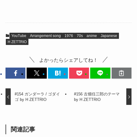
YouTube
Arrangement song
1976
70s
anime
Japanese
H ZETTRIO
よかったらシェアしてね！
#154 ガンダーラ / ゴダイ
#156 古畑任三郎のテーマ
ゴ by H ZETTRIO
by H ZETTRIO
関連記事