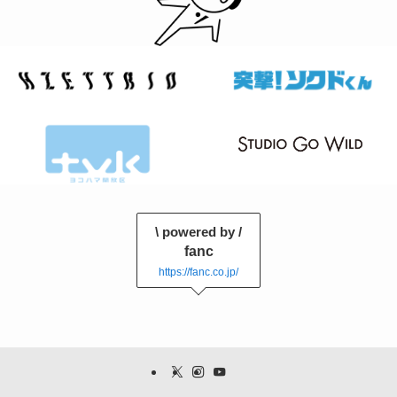
\ powered by /
fanc
https://fanc.co.jp/