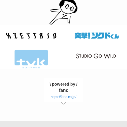
\ powered by /
fanc
https://fanc.co.jp/