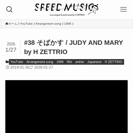
ホーム
YouTube
Arrangement song
1996
#38 そばかす / JUDY AND MARY
2026
1/27
by H ZETTRIO
YouTube
Arrangement song
1996
90s
anime
Japanese
H ZETTRIO
2019-01-30
2026-01-27