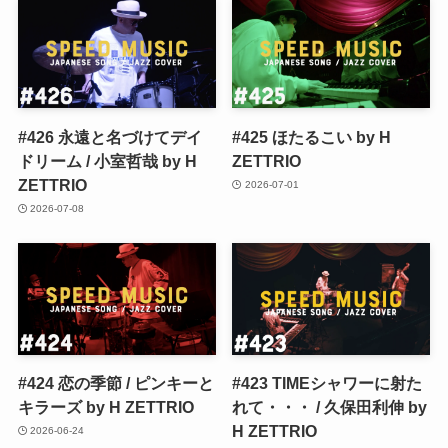
#426 永遠と名づけてデイ
#425 ほたるこい by H
ドリーム / 小室哲哉 by H
ZETTRIO
ZETTRIO
2026-07-01
2026-07-08
#424 恋の季節 / ピンキーと
#423 TIMEシャワーに射た
キラーズ by H ZETTRIO
れて・・・ / 久保田利伸 by
H ZETTRIO
2026-06-24