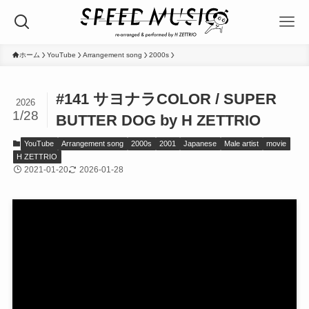
ホーム
YouTube
Arrangement song
2000s
#141 サヨナラCOLOR / SUPER
2026
1/28
BUTTER DOG by H ZETTRIO
YouTube
Arrangement song
2000s
2001
Japanese
Male artist
movie
H ZETTRIO
2021-01-20
2026-01-28