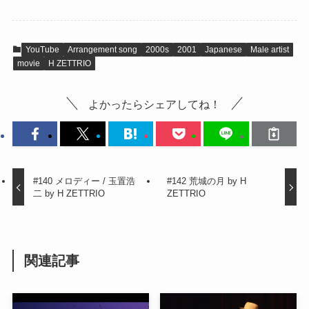
YouTube
Arrangement song
2000s
2001
Japanese
Male artist
movie
H ZETTRIO
よかったらシェアしてね！
#140 メロディー / 玉置浩
#142 荒城の月 by H
二 by H ZETTRIO
ZETTRIO
関連記事