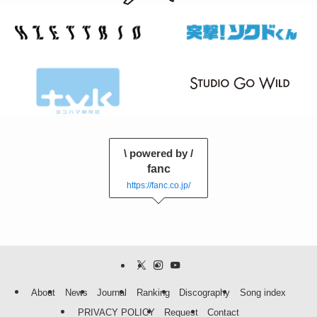
\ powered by /
fanc
https://fanc.co.jp/
About
News
Journal
Ranking
Discography
Song index
PRIVACY POLICY
Request
Contact