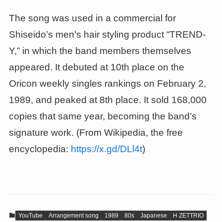
The song was used in a commercial for
Shiseido’s men’s hair styling product “TREND-
Y,” in which the band members themselves
appeared. It debuted at 10th place on the
Oricon weekly singles rankings on February 2,
1989, and peaked at 8th place. It sold 168,000
copies that same year, becoming the band’s
signature work. (From Wikipedia, the free
encyclopedia:
https://x.gd/DLl4t
)
YouTube
Arrangement song
1989
80s
Japanese
H ZETTRIO