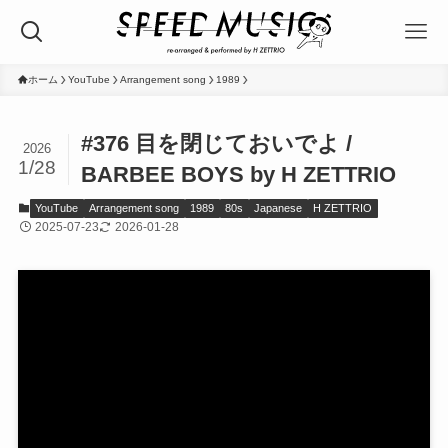
ホーム
YouTube
Arrangement song
1989
#376 目を閉じておいでよ /
2026
1/28
BARBEE BOYS by H ZETTRIO
YouTube
Arrangement song
1989
80s
Japanese
H ZETTRIO
2025-07-23
2026-01-28