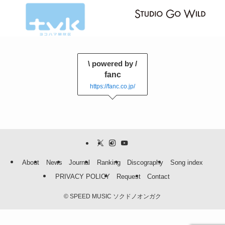
\ powered by /
fanc
https://fanc.co.jp/
About
News
Journal
Ranking
Discography
Song index
PRIVACY POLICY
Request
Contact
©
SPEED MUSIC ソクドノオンガク