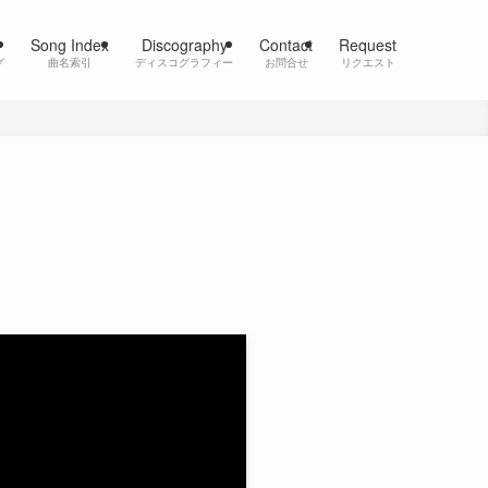
Song Index
Discography
Contact
Request
グ
曲名索引
ディスコグラフィー
お問合せ
リクエスト