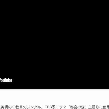
德永英明の10枚目のシングル。TBS系ドラマ『都会の森』主題歌に