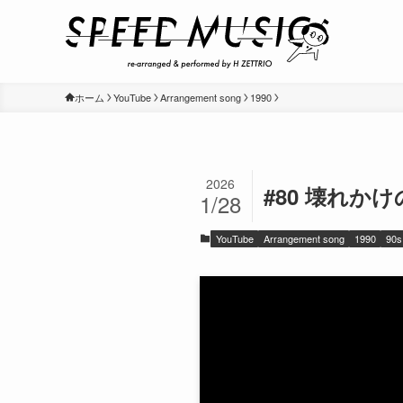
ホーム
YouTube
Arrangement song
1990
2026
#80 壊れかけのR
1/28
YouTube
Arrangement song
1990
90s