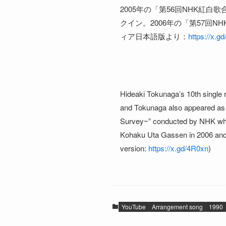
2005年の「第56回NHK紅
クイン。2006年の「第57回N
ィア日本語版より：
https://x.g
Hideaki Tokunaga’s 10th single 
and Tokunaga also appeared as a
Survey~” conducted by NHK when
Kohaku Uta Gassen in 2006 and
version:
https://x.gd/4R0xn
)
YouTube
Arrangement song
1990