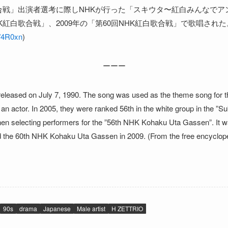
白歌合戦」出演者選考に際しNHKが行った「スキウタ〜紅白みんなでア
HK紅白歌合戦」、2009年の「第60回NHK紅白歌合戦」で歌唱され
d/4R0xn
)
ーーー
released on July 7, 1990. The song was used as the theme song for 
n actor. In 2005, they were ranked 56th in the white group in the ”
 selecting performers for the ”56th NHK Kohaku Uta Gassen”. It w
 the 60th NHK Kohaku Uta Gassen in 2009. (From the free encyclop
90s
drama
Japanese
Male artist
H ZETTRIO