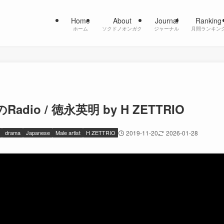
Home
About
Journal
Ranking
ホーム
ソクドノオンガク
ジャーナル
月間ランキン
adio / 徳永英明 by H ZETTRIO
drama
Japanese
Male artist
H ZETTRIO
2019-11-20
2026-01-28