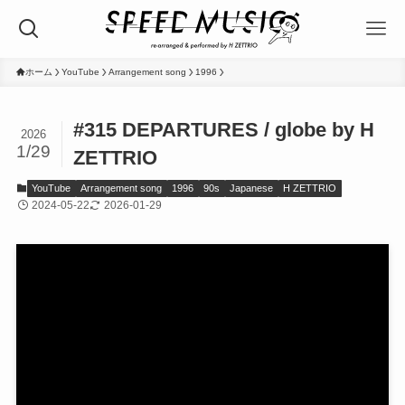
ホーム
YouTube
Arrangement song
1996
#315 DEPARTURES / globe by H
2026
1/29
ZETTRIO
YouTube
Arrangement song
1996
90s
Japanese
H ZETTRIO
2024-05-22
2026-01-29