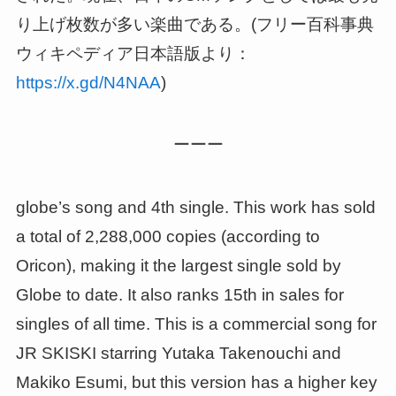
り上げ枚数が多い楽曲である。(フリー百科事典
ウィキペディア日本語版より：
https://x.gd/N4NAA
)
ーーー
globe’s song and 4th single. This work has sold
a total of 2,288,000 copies (according to
Oricon), making it the largest single sold by
Globe to date. It also ranks 15th in sales for
singles of all time. This is a commercial song for
JR SKISKI starring Yutaka Takenouchi and
Makiko Esumi, but this version has a higher key