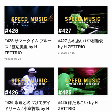
#428 サマータイム ブルー
#427 ふれあい / 中村雅俊
ス / 渡辺美里 by H
by H ZETTRIO
ZETTRIO
2026-07-15
2026-07-22
#426 永遠と名づけてデイ
#425 ほたるこい by H
ドリーム / 小室哲哉 by H
ZETTRIO