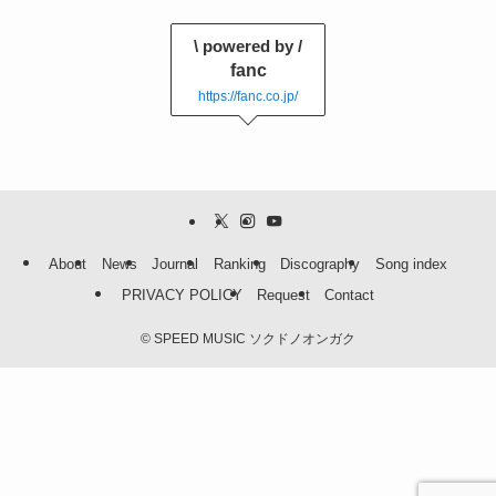
\ powered by /
fanc
https://fanc.co.jp/
About
News
Journal
Ranking
Discography
Song index
PRIVACY POLICY
Request
Contact
©
SPEED MUSIC ソクドノオンガク